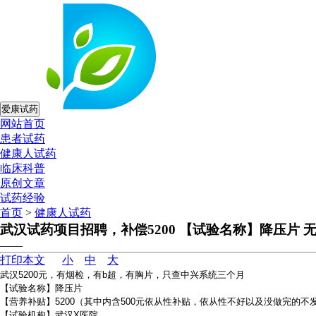
爱康试药
网站首页
患者试药
健康人试药
临床科普
原创文章
试药经验
首页
>
健康人试药
武汉试药项目招聘，补偿5200 【试验名称】降压片 
——
打印本文
小
中
大
武汉5200元，有烟检，有b超，有胸片，只查中兴系统三个月
【试验名称】降压片
【营养补贴】5200（其中内含500元依从性补贴，依从性不好以及没做完的不
【试验机构】武汉X医院