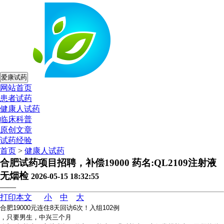
爱康试药
网站首页
患者试药
健康人试药
临床科普
原创文章
试药经验
首页
>
健康人试药
合肥试药项目招聘，补偿19000 药名:QL2109注射液
无烟检
2026-05-15 18:32:55
——
打印本文
小
中
大
合肥19000元连住8天回访6次！入组102例
，只要男生，中兴三个月