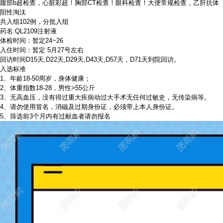
腹部b超检查，心脏彩超！胸部CT检查！眼科检查！大便常规检查，乙肝抗体
阳性淘汰
共入组102例，分批入组
药名:QL2109注射液
体检时间：暂定24~26
入住时间：暂定 5月27号左右
回访时间D15天,D22天,D29天,D43天,D57天，D71天到院回访。
入选标准
1、年龄18-50周岁，身体健康；
2、体重指数18-28，男性>55公斤
3、无高血压，没有得过重大疾病动过大手术无任何过敏史，无传染病等。
4、请勿使用冒名，消磁及过期身份证，必须带上本人身份证。
5、筛选前3个月内有过献血者请勿报名