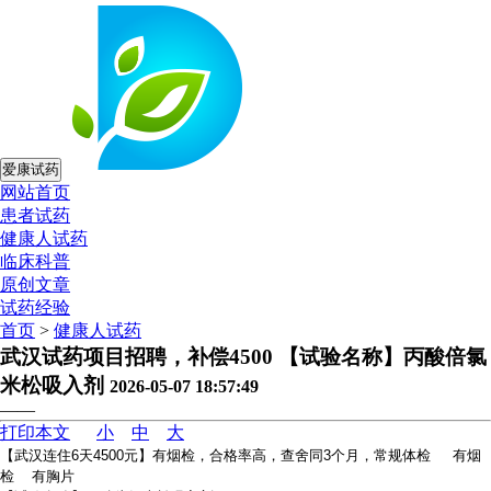
爱康试药
网站首页
患者试药
健康人试药
临床科普
原创文章
试药经验
首页
>
健康人试药
武汉试药项目招聘，补偿4500 【试验名称】丙酸倍氯
米松吸入剂
2026-05-07 18:57:49
——
打印本文
小
中
大
【武汉连住6天4500元】有烟检，合格率高，查舍同3个月，常规体检 有烟
检 有胸片