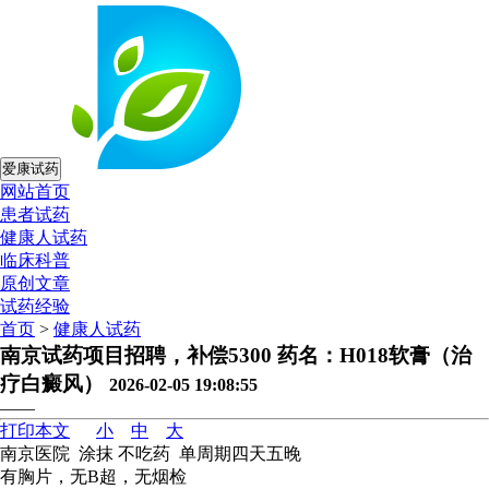
爱康试药
网站首页
患者试药
健康人试药
临床科普
原创文章
试药经验
首页
>
健康人试药
南京试药项目招聘，补偿5300 药名：H018软膏（治
疗白癜风）
2026-02-05 19:08:55
——
打印本文
小
中
大
南京医院 涂抹 不吃药 单周期四天五晚
有胸片，无B超，无烟检