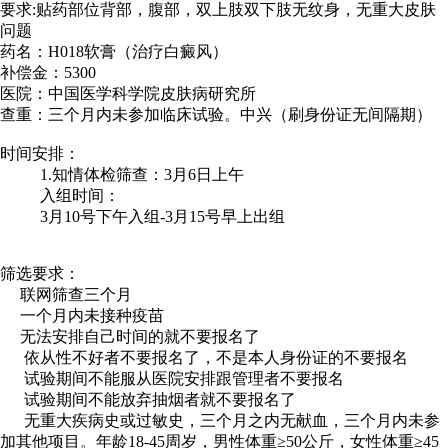
要求:贴药部位背部，腹部，双上肢双下肢无纹身，无重大皮肤
问题
药名：H018软膏（治疗白癜风）
补偿金：5300
医院：中国医学科学院皮肤病研究所
查重：三个月内未参加临床试验。中兴（刷身份证无间隔期）
时间安排：
1.知情体检筛查：3月6日上午
入组时间：
3月10号下午入组-3月15号早上出组
筛选要求：
联网筛查三个月
一个月内未接种疫苗
无法安排自己时间的就不要报名了
依从性不好者不要报名了，不是本人身份证的不要报名
试验期间不能服从医院安排跟管理者不要报名
试验期间不能放弃抽烟者就不要报名了
无重大疾病史或过敏史，三个月之内无献血，三个月内未参
加其他项目。年龄18-45周岁，男性体重≥50公斤，女性体重≥45