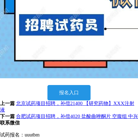
报名入口
上一篇
北京试药项目招聘，补偿21400 【研究药物】XXX注射
液
下一篇
合肥试药项目招聘，补偿4020 盐酸曲唑酮片 空腹组 中兴
联系微信
试药报名：uuutbm