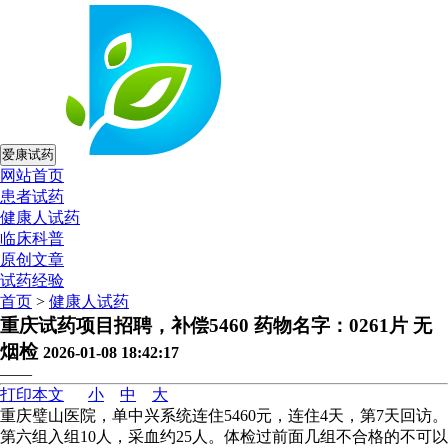
爱康试药
网站首页
患者试药
健康人试药
临床科普
原创文章
试药经验
首页
>
健康人试药
重庆试药项目招聘，补偿5460 药物名字：0261片 无
烟检
2026-01-08 18:42:17
——
打印本文
小
中
大
重庆璧山医院，单中兴系统连住5460元，连住4天，第7天回访。
第六组入组10人，采血约25人。体检过前面几组不合格的不可以