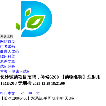
爱康试药
网站首页
患者试药
健康人试药
临床科普
原创文章
试药经验
首页
>
健康人试药
长沙试药项目招聘，补偿5200 【药物名称】注射用
TRD208 无烟检
2025-12-29 18:21:00
——
打印本文
小
中
大
【长沙5200/5400】双系统·单周期连住4天5晚