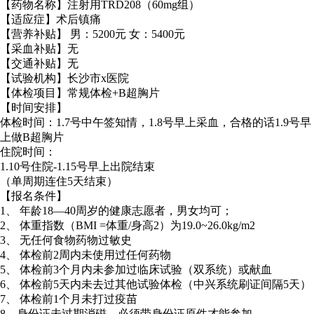
【药物名称】注射用TRD208（60mg组）
【适应症】术后镇痛
【营养补贴】 男：5200元 女：5400元
【采血补贴】无
【交通补贴】无
【试验机构】长沙市x医院
【体检项目】常规体检+B超胸片
【时间安排】
体检时间：1.7号中午签知情，1.8号早上采血，合格的话1.9号早
上做B超胸片
住院时间：
1.10号住院-1.15号早上出院结束
（单周期连住5天结束）
【报名条件】
1、 年龄18—40周岁的健康志愿者，男女均可；
2、 体重指数（BMI =体重/身高2）为19.0~26.0kg/m2
3、 无任何食物药物过敏史
4、 体检前2周内未使用过任何药物
5、 体检前3个月内未参加过临床试验（双系统）或献血
6、 体检前5天内未去过其他试验体检（中兴系统刷证间隔5天）
7、 体检前1个月未打过疫苗
8、身份证未过期消磁，必须带身份证原件才能参加