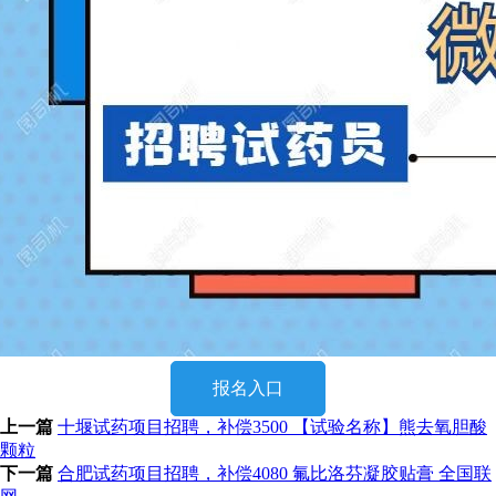
报名入口
上一篇
十堰试药项目招聘，补偿3500 【试验名称】熊去氧胆酸
颗粒
下一篇
合肥试药项目招聘，补偿4080 氟比洛芬凝胶贴膏 全国联