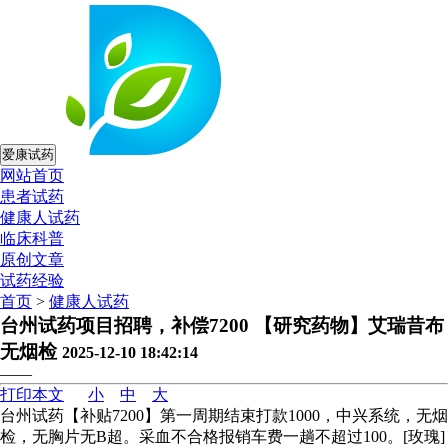
爱康试药
网站首页
患者试药
健康人试药
临床科普
原创文章
试药经验
首页
>
健康人试药
台州试药项目招聘，补偿7200 【研究药物】艾瑞昔布
无烟检
2025-12-10 18:42:14
——
打印本文
小
中
大
台州试药【补贴7200】第一周期结束打款1000，中兴系统，无烟
检，无胸片无B超。采血不合格报销车费一趟不超过100。[玫瑰]