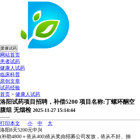
爱康试药
网站首页
患者试药
健康人试药
临床科普
原创文章
试药经验
首页
>
健康人试药
洛阳试药项目招聘，补偿5200 项目名称:丁螺环酮空
腹组 无烟检
2025-11-27 15:14:44
——
打印本文
小
中
大
洛阳8天5200元中兴
(补助4800＋依从400)依从奖由招募公司发放，依从不好、抽