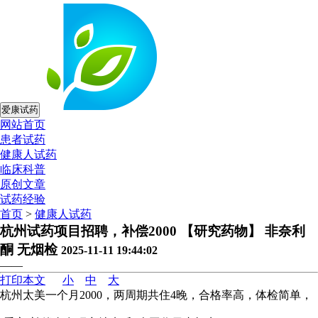
爱康试药
网站首页
患者试药
健康人试药
临床科普
原创文章
试药经验
首页
>
健康人试药
杭州试药项目招聘，补偿2000 【研究药物】 非奈利
酮 无烟检
2025-11-11 19:44:02
——
打印本文
小
中
大
杭州太美一个月2000，两周期共住4晚，合格率高，体检简单，