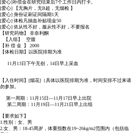
[爱心]补偿金在研究结束后7个工作日内打卡。
[爱心] 【无胸片，无B超，无烟检 】
[爱心] 身份证刷证间隔期1天
[爱心] 体检凡抽血补贴现金50
[爱心] 依从性不好，服从性不好，不要报名
【研究药物】 非奈利酮
【入组】 空腹
【补 偿 金 】 2000
【体检日期】以医院排期为准
11月13日下午无创，14日早上采血
【入住时间】[烟花]（具体以医院排期为准，时间安排不过来请
勿参加。
第一周期：11月15日—11月17日早上出院
第二周期：11月19日—11月21日早上出组
【要求如下】
1.性别：女、男
2.女、男：18-45周岁，体重指数在19~26kg/m2范围内（包括临