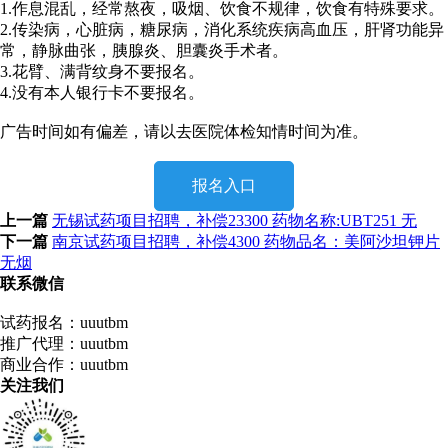
1.作息混乱，经常熬夜，吸烟、饮食不规律，饮食有特殊要求。
2.传染病，心脏病，糖尿病，消化系统疾病高血压，肝肾功能异
常，静脉曲张，胰腺炎、胆囊炎手术者。
3.花臂、满背纹身不要报名。
4.没有本人银行卡不要报名。
广告时间如有偏差，请以去医院体检知情时间为准。
报名入口
上一篇
无锡试药项目招聘，补偿23300 药物名称:UBT251 无
下一篇
南京试药项目招聘，补偿4300 药物品名：美阿沙坦钾片
无烟
联系微信
试药报名：uuutbm
推广代理：uuutbm
商业合作：uuutbm
关注我们