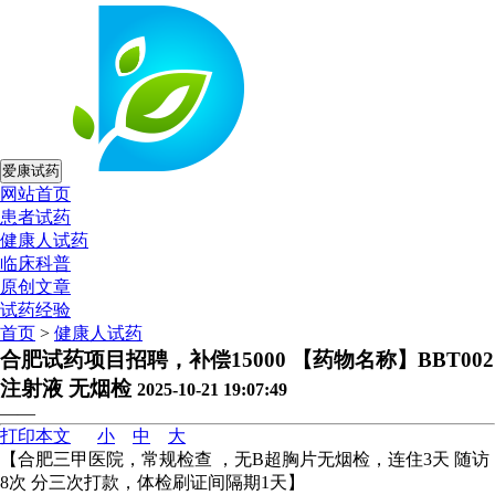
爱康试药
网站首页
患者试药
健康人试药
临床科普
原创文章
试药经验
首页
>
健康人试药
合肥试药项目招聘，补偿15000 【药物名称】BBT002
注射液 无烟检
2025-10-21 19:07:49
——
打印本文
小
中
大
【合肥三甲医院，常规检查 ，无B超胸片无烟检，连住3天 随访
8次 分三次打款，体检刷证间隔期1天】