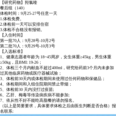
【研究药物】羟氯喹
餐后组（140）
体检时间：9月25-27号任意一天
1.体检免费。
2.体检前一天可以安排住宿
3.体检不合格没有报销。
【入住时间】
第一批70人：9月28号-10月2号
第二批70人：9月29号-10月3号
【入选标准】
1、健康志愿者年龄为 18~45周岁，女生体重≥45kg，男生体重
≥50kg，且BMI: 19-26；
2、体检三个月内献血不超过400ml，研究给药前3个月内未参加
过其他临床药物或医疗器械试验；
3、体检前30天内或体检期间未使用过任何药物和保健品；
4、体检期间和入组住院期间禁止带烟；
5、体检前30 天内没打过疫苗;
6、乙肝、梅毒等传染病疾病不能参加;
7、依从性不好不能吃高脂餐的请勿报名。
（以上是简要要求，具体要求体检之后由医生判断是否合格）报
名联系: