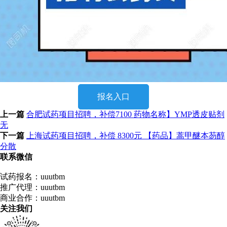
报名入口
上一篇
合肥试药项目招聘，补偿7100 药物名称】YMP透皮贴剂
无
下一篇
上海试药项目招聘，补偿 8300元 【药品】蒿甲醚本芴醇
分散
联系微信
试药报名：uuutbm
推广代理：uuutbm
商业合作：uuutbm
关注我们