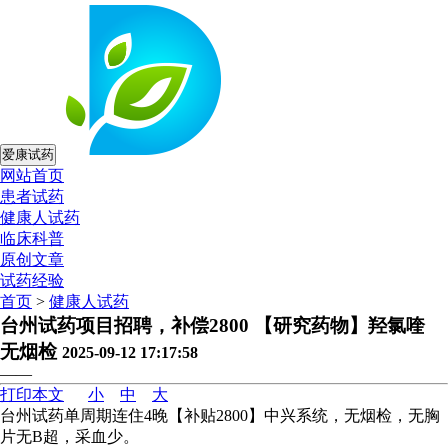
爱康试药
网站首页
患者试药
健康人试药
临床科普
原创文章
试药经验
首页
>
健康人试药
台州试药项目招聘，补偿2800 【研究药物】羟氯喹
无烟检
2025-09-12 17:17:58
——
打印本文
小
中
大
台州试药单周期连住4晚【补贴2800】中兴系统，无烟检，无胸
片无B超，采血少。