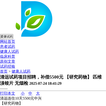
爱康试药
网站首页
患者试药
健康人试药
临床科普
原创文章
试药经验
首页
>
健康人试药
清远试药项目招聘，补偿5500元 【研究药物】 匹维
溴铵片 无烟检
2025-07-24 18:41:29
——
打印本文
小
中
大
清远连住10天5500元中兴
【研究药物】