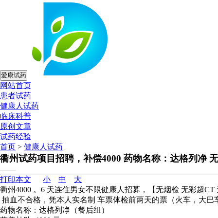
爱康试药
网站首页
患者试药
健康人试药
临床科普
原创文章
试药经验
首页
>
健康人试药
衢州试药项目招聘，补偿4000 药物名称：达格列净 
——
打印本文
小
中
大
衢州4000 。6 天连住男女不限健康人招募，【无烟检 无彩超CT
抽血不合格，凭本人实名制 车票体检前两天的票（火车，大巴车，
药物名称：达格列净（餐后组）