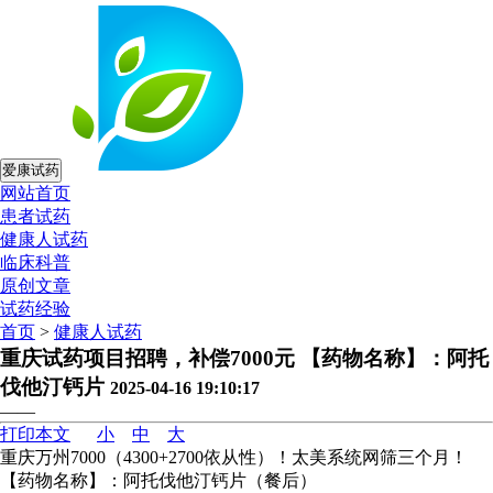
爱康试药
网站首页
患者试药
健康人试药
临床科普
原创文章
试药经验
首页
>
健康人试药
重庆试药项目招聘，补偿7000元 【药物名称】：阿托
伐他汀钙片
2025-04-16 19:10:17
——
打印本文
小
中
大
重庆万州7000（4300+2700依从性）！太美系统网筛三个月！
【药物名称】：阿托伐他汀钙片（餐后）