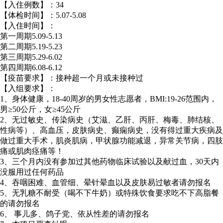
【入住例数】：34
【体检时间】：5.07-5.08
【入住时间】：
第一周期5.09-5.13
第二周期5.19-5.23
第三周期5.29-6.02
第四周期6.08-6.12
【疫苗要求】：接种超一个月或未接种过
【入组要求】：
1、身体健康，18-40周岁的男女性志愿者，BMI:19-26范围内，
男≥50公斤，女≥45公斤
2、无过敏史、传染病史（艾滋、乙肝、丙肝、梅毒、肺结核、
性病等）、高血压，皮肤病史、癫痫病史，没有得过重大疾病及
做过重大手术，肌炎肌病，甲状腺功能减退，异常关节病，四肢
痛或肌肉痉痛等！
3、三个月内没有参加过其他药物临床试验以及献过血，30天内
没服用过任何药品
4、吞咽困难、血管细、晕针晕血以及皮肤易过敏者请勿报名
5、无乳糖不耐受（喝不下牛奶）或特殊饮食要求吃不下高脂餐
的请勿报名
6、 事儿多、鸽子党、依从性差的请勿报名