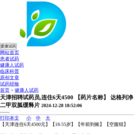
爱康试药
网站首页
患者试药
健康人试药
临床科普
原创文章
试药经验
首页
>
健康人试药
天津招聘试药员,连住6天4500 【药片名称】 达格列净
二甲双胍缓释片
2024-12-28 18:52:06
——
打印本文
小
中
大
【天津连住6天4500元】【18-55岁】【年前到账】【空腹组】