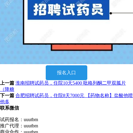
报名入口
上一篇
淮南招聘试药员，住院10天5400 吡格列酮二甲双胍片
（降糖
下一篇
合肥招聘试药员，住院8天7000元 【药物名称】盐酸他喷
他多
联系微信
试药报名：uuutbm
推广代理：uuutbm
商业合作：uuutbm