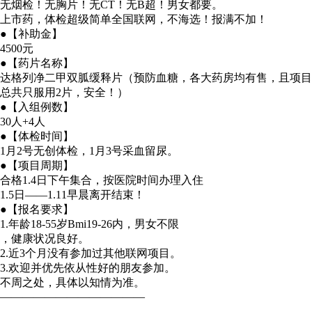
无烟检！无胸片！无CT！无B超！男女都要。
上市药，体检超级简单全国联网，不海选！报满不加！
●【补助金】
4500元
●【药片名称】
达格列净二甲双胍缓释片（预防血糖，各大药房均有售，且项目
总共只服用2片，安全！）
●【入组例数】
30人+4人
●【体检时间】
1月2号无创体检，1月3号采血留尿。
●【项目周期】
合格1.4日下午集合，按医院时间办理入住
1.5日——1.11早晨离开结束！
●【报名要求】
1.年龄18-55岁Bmi19-26内，男女不限
，健康状况良好。
2.近3个月没有参加过其他联网项目。
3.欢迎并优先依从性好的朋友参加。
不周之处，具体以知情为准。
—————————————