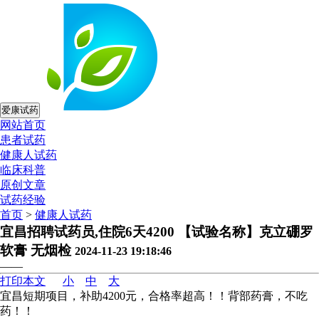
爱康试药
网站首页
患者试药
健康人试药
临床科普
原创文章
试药经验
首页
>
健康人试药
宜昌招聘试药员,住院6天4200 【试验名称】克立硼罗
软膏 无烟检
2024-11-23 19:18:46
——
打印本文
小
中
大
宜昌短期项目，补助4200元，合格率超高！！背部药膏，不吃
药！！