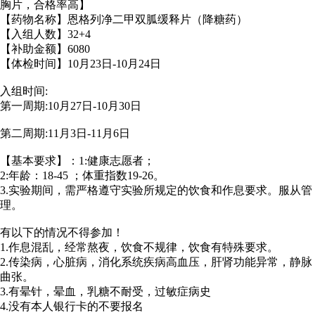
胸片，合格率高】
【药物名称】恩格列净二甲双胍缓释片（降糖药）
【入组人数】32+4
【补助金额】6080
【体检时间】10月23日-10月24日
入组时间:
第一周期:10月27日-10月30日
第二周期:11月3日-11月6日
【基本要求】：1:健康志愿者；
2:年龄：18-45 ；体重指数19-26。
3.实验期间，需严格遵守实验所规定的饮食和作息要求。服从管
理。
有以下的情况不得参加！
1.作息混乱，经常熬夜，饮食不规律，饮食有特殊要求。
2.传染病，心脏病，消化系统疾病高血压，肝肾功能异常，静脉
曲张。
3.有晕针，晕血，乳糖不耐受，过敏症病史
4.没有本人银行卡的不要报名