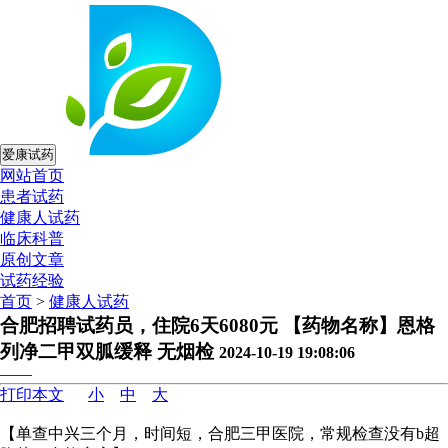
爱康试药
网站首页
患者试药
健康人试药
临床科普
原创文章
试药经验
首页
>
健康人试药
合肥招聘试药员，住院6天6080元 【药物名称】恩格
列净二甲双胍缓释 无烟检
2024-10-19 19:08:06
——
打印本文
小
中
大
【单查中兴三个月，时间短，合肥三甲医院，常规检查没有b超