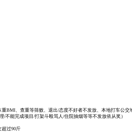
体重BMI、查重等筛败、退出/态度不好者不发放、本地打车公交
从管理/不能完成项目/打架斗殴骂人/住院抽烟等等不发放依从奖）
女超过90斤