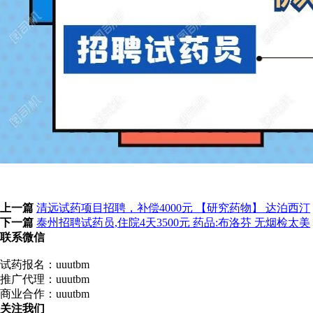
上一篇
清远试药项目招聘，补偿4000元 【研究药物】 达泊西汀
下一篇
泰州招聘试药员,住院4天3500元 药品:布洛芬 无烟检太美
联系微信
试药报名：uuutbm
推广代理：uuutbm
商业合作：uuutbm
关注我们