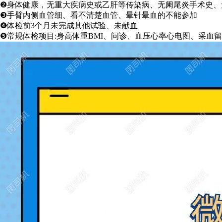
❷身体健康，无重大疾病史或乙肝等传染病、无阑尾炎手术史、
❸手臂内侧血管细、看不清楚血管、晕针晕血的不能参加
❹体检前3个月未完成其他试验、未献血
❺常规体检项目:身高体重BMI、问诊、血压心率心电图、采血