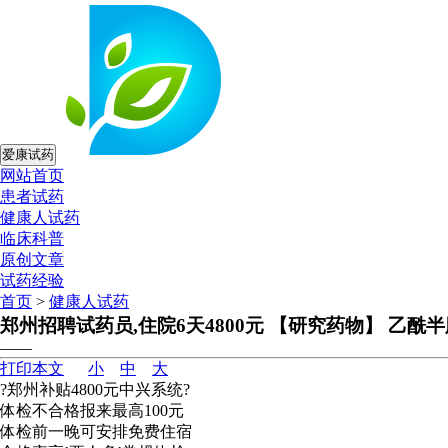
爱康试药
网站首页
患者试药
健康人试药
临床科普
原创文章
试药经验
首页
>
健康人试药
郑州招聘试药员,住院6天4800元 【研究药物】 乙酰
——
打印本文
小
中
大
?郑州补贴4800元中兴系统?
体检不合格报来最高100元
体检前一晚可安排免费住宿