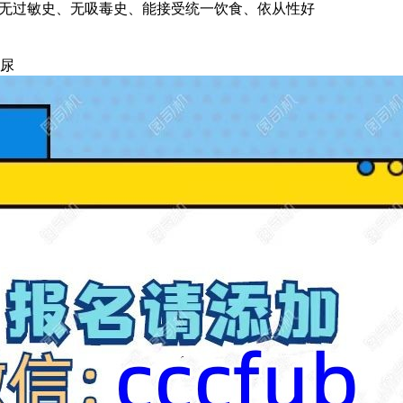
无过敏史、无吸毒史、能接受统一饮食、依从性好
留尿