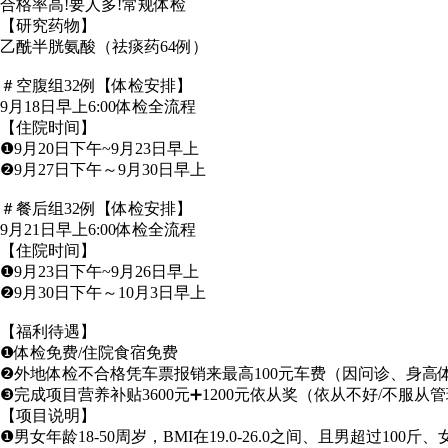
合格率高!要人多!常规体检
【研究药物】
乙酰半胱氨酸（祛痰药64例）
＃空腹组32例【体检安排】
9月18日早上6:00体检全流程
【住院时间】
❶9月20日下午~9月23日早上
❷9月27日下午～9月30日早上
＃餐后组32例【体检安排】
9月21日早上6:00体检全流程
【住院时间】
❶9月23日下午~9月26日早上
❷9月30日下午～10月3日早上
【福利待遇】
❶体检免费/住院食宿免费
❷外地体检不合格凭车票报销来最高100元车费（因问诊、身高
❸完成项目营养补贴3600元➕1200元依从奖（依从不好/不服
【项目说明】
❶男女年龄18-50周岁，BMI在19.0-26.0之间、且男超过100斤、